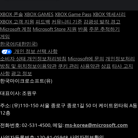
XBOX 콘솔
XBOX GAMES
XBOX Game Pass
XBOX 액세서리
XBOX 고객 지원
피드백
커뮤니티 기준
감광성 발작 경고
Microsoft 계정
Microsoft Store 지원
반품
주문 추적하기
게임
한국어(대한민국)
개인 정보 선택 사항
소비자 상태 개인정보처리방침
Microsoft에 문의
개인정보처리
방침 및 위치정보이용약관
쿠키 관리
사용약관
상표
타사 고지
사항
광고 정보
한국마이크로소프트(유)
대표이사: 조원우
주소: (우)110-150 서울 종로구 종로1길 50 더 케이트윈타워 A동
12층
전화번호: 02-531-4500, 메일:
ms-korea@microsoft.com
사업자등록번호: 120-81-05948
사업자정보확인