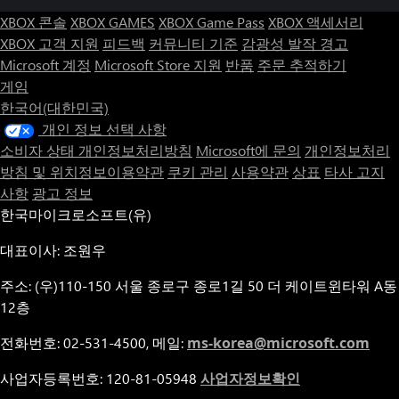
cloud saves, or daily events.
XBOX 콘솔
XBOX GAMES
XBOX Game Pass
XBOX 액세서리
* No in-app purchases: all content is included out of the box; play
XBOX 고객 지원
피드백
커뮤니티 기준
감광성 발작 경고
at your own pace with unlimited retries.
* File size & performance: optimized to load fast and run
Microsoft 계정
Microsoft Store 지원
반품
주문 추적하기
smoothly even on entry-level hardware.
게임
한국어(대한민국)
Ready to unwind in a lush forest filled with gently bobbing
개인 정보 선택 사항
bubbles? Download *Fox Rescue Saga* now and become the
소비자 상태 개인정보처리방침
Microsoft에 문의
개인정보처리
bubble-shooting hero Mama Fox needs!
방침 및 위치정보이용약관
쿠키 관리
사용약관
상표
타사 고지
사항
광고 정보
한국마이크로소프트(유)
대표이사: 조원우
주소: (우)110-150 서울 종로구 종로1길 50 더 케이트윈타워 A동
12층
전화번호: 02-531-4500, 메일:
ms-korea@microsoft.com
사업자등록번호: 120-81-05948
사업자정보확인