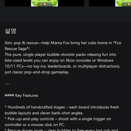
설명
Aim, pop & rescue—help Mama Fox bring her cubs home in *Fox
Rescue Saga*!
This pure, single-player bubble-shooter packs relaxing fun into
bite-sized levels you can enjoy on Xbox consoles or Windows
10/11 PCs—no log-ins, leaderboards, or multiplayer distractions,
just classic pop-and-drop gameplay.
---
#### Key Features
* Hundreds of handcrafted stages – each board introduces fresh
bubble layouts and clever bank-shot angles.
* Pick-up-and-play controls – shoot with a single trigger on
controller or a mouse-click on PC.
* Rescue-driven goals – clear bubbles to free every lost cub and