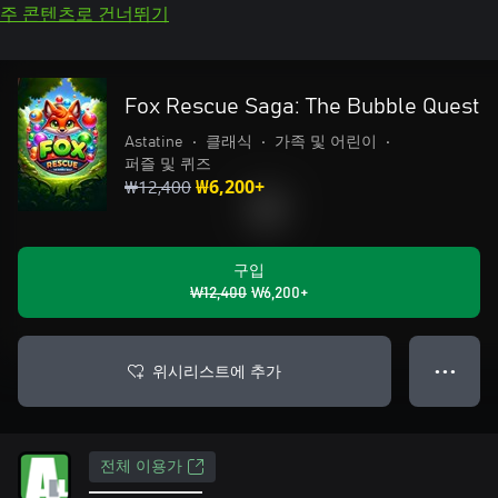
주 콘텐츠로 건너뛰기
Fox Rescue Saga: The Bubble Quest
Astatine
•
클래식
•
가족 및 어린이
•
퍼즐 및 퀴즈
₩12,400
₩6,200+
구입
₩12,400
₩6,200+
위시리스트에 추가
● ● ●
전체 이용가