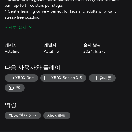
earn up to three stars per stage.
* Gentle learning curve – perfect for kids and adults who want
stress-free puzzling.
* Offline anytime – once installed, every unlocked level is fully
자세히 표시
playable with zero internet connection.
---
게시자
개발자
출시 날짜
Astatine
Astatine
2024. 6. 24.
#### Why You’ll Love It
Need a quick break from intense shooters or sprawling RPGs?
다음 사용자와 플레이
*Fox Rescue Saga* gives you five-minute bursts of color and
calm. Each satisfying “pop” releases tension, while precise shots
XBOX One
XBOX Series X|S
휴대폰
give your brain a light tactical workout.
PC
---
역량
#### Good to Know
Xbox 현재 상태
Xbox 클럽
* Platform support: Xbox Series X|S, Xbox One, and Windows PC
(keyboard/mouse or controller).
* No online features: the game has no multiplayer, leaderboards,