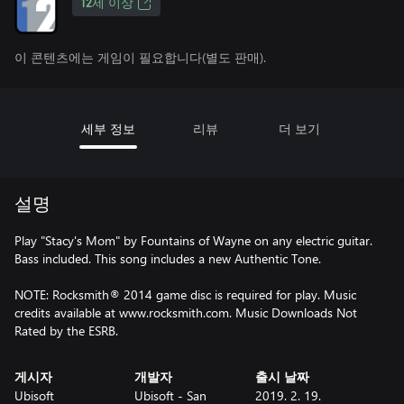
12세 이상
이 콘텐츠에는 게임이 필요합니다(별도 판매).
세부 정보
리뷰
더 보기
설명
Play "Stacy's Mom" by Fountains of Wayne on any electric guitar.
Bass included. This song includes a new Authentic Tone.
NOTE: Rocksmith® 2014 game disc is required for play. Music
credits available at www.rocksmith.com. Music Downloads Not
Rated by the ESRB.
게시자
개발자
출시 날짜
Ubisoft
Ubisoft - San
2019. 2. 19.