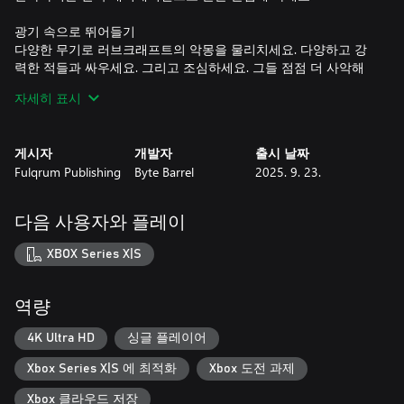
광기 속으로 뛰어들기
다양한 무기로 러브크래프트의 악몽을 물리치세요. 다양하고 강
력한 적들과 싸우세요. 그리고 조심하세요. 그들 점점 더 사악해
지며, 각기 다른 뒤틀린 형태로 진화합니다. 이 여정은 진행할수
자세히 표시
록 더욱 어려워질 것입니다!
장비를 갖추고 싸우세요
게시자
개발자
출시 날짜
나만의 플레이 스타일을 정의하고 다양한 무기를 고를 수 있는 가
Fulqrum Publishing
Byte Barrel
2025. 9. 23.
장 치명적인 무기고를 모으세요. 각 무기는 절대적인 혼란을 일으
키고 적을 완전히 파괴하도록 설계되어 훨씬 더 강력한 무기로 변
형될 수 있습니다. 파괴력 강한 산탄총, 치명적일 정도로 정확한
다음 사용자와 플레이
돌격 소총, 폭발 발사기 중에서 사용할 무기를 선택하고 잠재력을
최대한 발휘하세요.
XBOX Series X|S
광기에 어린 기술을 획득하세요
좌중을 압도하는 광기는 당신의 가장 친한 친구이자 최악의 적입
역량
니다. 당신 안에 깃들게 하여 적에게 절대적인 혼란을 일으키고,
보상으로 놀라운 힘을 얻으세요. 광기를 받아들이고, 그것을 사용
4K Ultra HD
싱글 플레이어
하여 기괴한 새로운 능력에 연료를 공급하고, 당신의 감각을 공격
Xbox Series X|S 에 최적화
Xbox 도전 과제
하는 공포가 당신을 두려워하도록 가르치세요!
Xbox 클라우드 저장