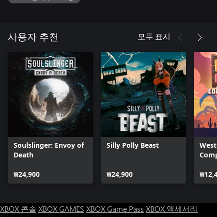
이계의 사운드트랙
어두운 러브크래프트 분위기를 두드러지게 만들 강력한 일렉트
릭 기타 리프와 에너지 넘치는 드럼의 놀라운 조합을 경험해 보세
요. 정신 나간 사이비 종교 무리를 처치하고 상상조차 할 수 없는
모두 표시
사용자 추천
고대 악에 맞서며 몇 시간 동안 헤드뱅잉하게 만들 오리지널 사운
드트랙을 감상하세요.
Soulslinger: Envoy of
Silly Polly Beast
West
Death
Comp
₩24,900
₩24,900
₩12,
XBOX 콘솔
XBOX GAMES
XBOX Game Pass
XBOX 액세서리