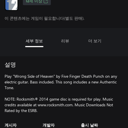
12세 이상
이 콘텐츠에는 게임이 필요합니다(별도 판매).
세부 정보
리뷰
더 보기
설명
Play "Wrong Side of Heaven" by Five Finger Death Punch on any
electric guitar. Bass included. This song includes a new Authentic
Tone.
NOTE: Rocksmith® 2014 game disc is required for play. Music
credits available at www.rocksmith.com. Music Downloads Not
Rated by the ESRB.
게시자
개발자
출시 날짜