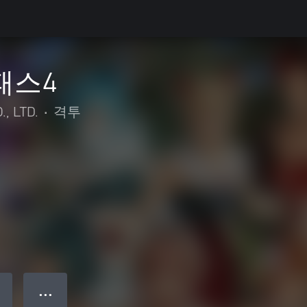
패스4
, LTD.
•
격투
● ● ●