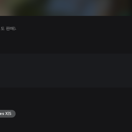
 판매).
es X|S