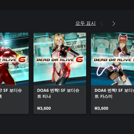
모두 표시
! SF 보디슈
DOA6 번쩍! SF 보디슈
DOA6 번쩍! SF 보디
잭
트 티나
트 카스미
₩3,600
₩3,600