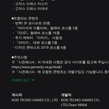
・고저스 드레스 카스미
・고저스 드레스 아야네
■포함되는 콘텐츠
・번쩍! SF 보디슈트 20종
・『라이자의 아틀리에』컬래버 코스튬 3종
・『GUST』컬래버 코스튬 16종
・추가 캐릭터 「타마키」 사용권
・「타마키」 데뷔 코스튬 5종
・디자인 콘테스트 2019 코스튬 6종
■주의사항
※「시즌패스4」의 자세한 사항은 공식 사이트를 참고해 주십시
https://www.gamecity.ne.jp/doa6/
※「시즌패스4」에 포함된 콘텐츠는 개별구입도 가능합니다. 중
※추가 코스튬을 사용하려면 대응하는 캐릭터 사용권이 필요합니
자세히 표시
게시자
개발자
KOEI TECMO GAMES CO., LTD.
KOEI TECMO GAMES CO.,
LTD./Team NINJA