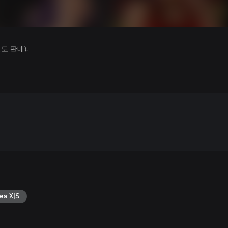
 판매).
es X|S