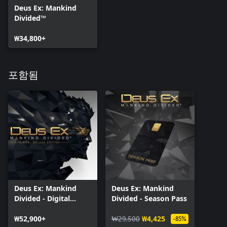
Deus Ex: Mankind
Divided™
₩34,800+
포함됨
Deus Ex: Mankind
Deus Ex: Mankind
Divided - Digital
Divided - Season Pass
Deluxe Edition
₩52,900+
₩29,500
₩4,425
-85%