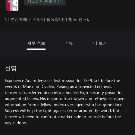
청소년이용불가
이 콘텐츠에는 게임이 필요합니다(별도 판매).
세부 정보
리뷰
더 보기
설명
Experience Adam Jensen’s first mission for TF29, set before the
events of Mankind Divided. Posing as a convicted criminal,
Jensen is transferred deep into a hostile, high-security prison for
augmented felons. His mission: Track down and retrieve sensitive
information from a fellow undercover agent who has gone dark.
Success will help the fight against terror around the world, but
Jensen will need to confront a darker side to his role before the
day is done.