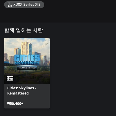
XBOX Series X|S
함께 일하는 사람
Cities: Skylines -
Remastered
₩50,400+