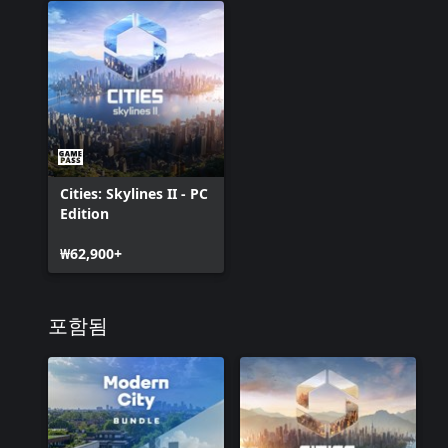
Cities: Skylines II - PC
Edition
₩62,900+
포함됨