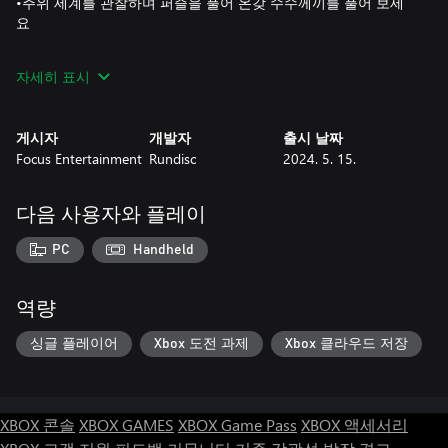
•주위 세계를 관찰하며 퍼즐을 풀어 온갖 수수께끼를 풀어 보세
요
•은밀하고 영리하게 경비병들을 따돌리고 출입 금지 구역을 통과
자세히 표시
하세요
•고대의 언어들을 해독하여 서로 단절되었던 탑의 민족들을 다시
게시자
개발자
출시 날짜
이어 주세요
Focus Entertainment
Rundisc
2024. 5. 15.
다음 사용자와 플레이
PC
Handheld
역량
싱글 플레이어
Xbox 도전 과제
Xbox 클라우드 저장
XBOX 콘솔
XBOX GAMES
XBOX Game Pass
XBOX 액세서리