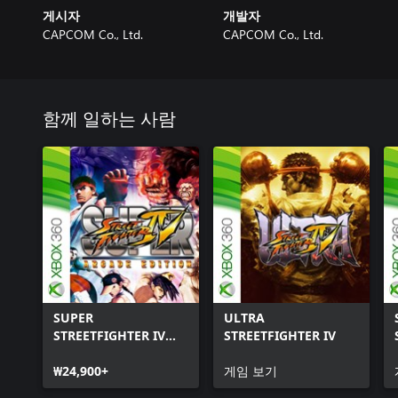
게시자
개발자
CAPCOM Co., Ltd.
CAPCOM Co., Ltd.
함께 일하는 사람
SUPER
ULTRA
STREETFIGHTER IV
STREETFIGHTER IV
ARCADE EDITION
₩24,900+
게임 보기