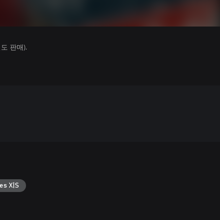
 판매).
es X|S