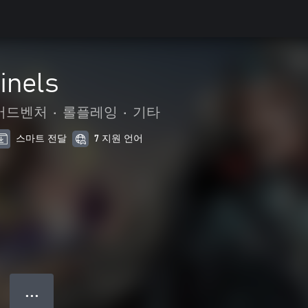
inels
 어드벤처
•
롤플레잉
•
기타
스마트 전달
7 지원 언어
● ● ●