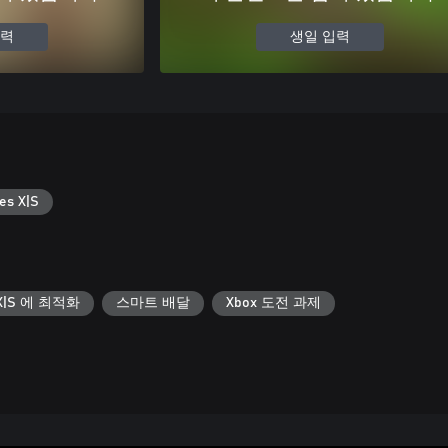
입력
생일 입력
es X|S
s X|S 에 최적화
스마트 배달
Xbox 도전 과제