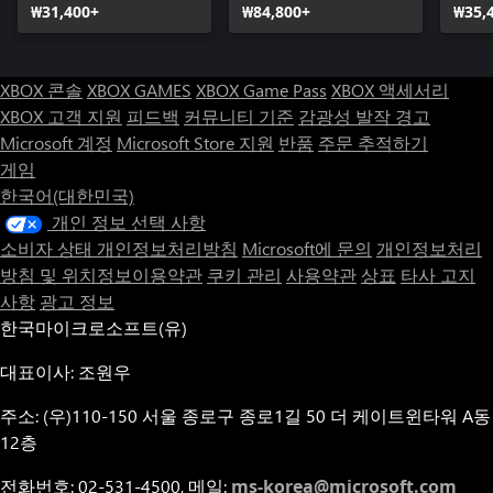
₩31,400+
₩84,800+
₩35,
XBOX 콘솔
XBOX GAMES
XBOX Game Pass
XBOX 액세서리
XBOX 고객 지원
피드백
커뮤니티 기준
감광성 발작 경고
Microsoft 계정
Microsoft Store 지원
반품
주문 추적하기
게임
한국어(대한민국)
개인 정보 선택 사항
소비자 상태 개인정보처리방침
Microsoft에 문의
개인정보처리
방침 및 위치정보이용약관
쿠키 관리
사용약관
상표
타사 고지
사항
광고 정보
한국마이크로소프트(유)
대표이사: 조원우
주소: (우)110-150 서울 종로구 종로1길 50 더 케이트윈타워 A동
12층
전화번호: 02-531-4500, 메일:
ms-korea@microsoft.com