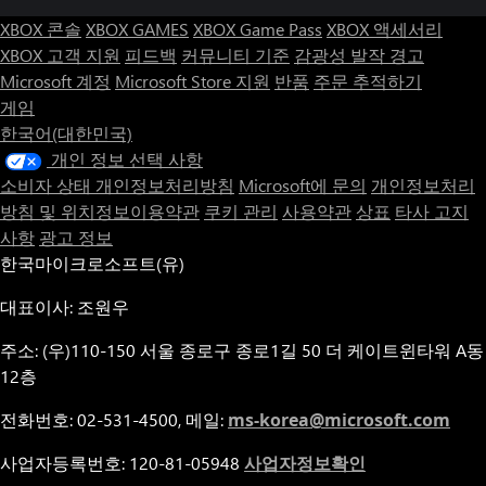
XBOX 콘솔
XBOX GAMES
XBOX Game Pass
XBOX 액세서리
XBOX 고객 지원
피드백
커뮤니티 기준
감광성 발작 경고
Microsoft 계정
Microsoft Store 지원
반품
주문 추적하기
게임
한국어(대한민국)
개인 정보 선택 사항
소비자 상태 개인정보처리방침
Microsoft에 문의
개인정보처리
방침 및 위치정보이용약관
쿠키 관리
사용약관
상표
타사 고지
사항
광고 정보
한국마이크로소프트(유)
대표이사: 조원우
주소: (우)110-150 서울 종로구 종로1길 50 더 케이트윈타워 A동
12층
전화번호: 02-531-4500, 메일:
ms-korea@microsoft.com
사업자등록번호: 120-81-05948
사업자정보확인