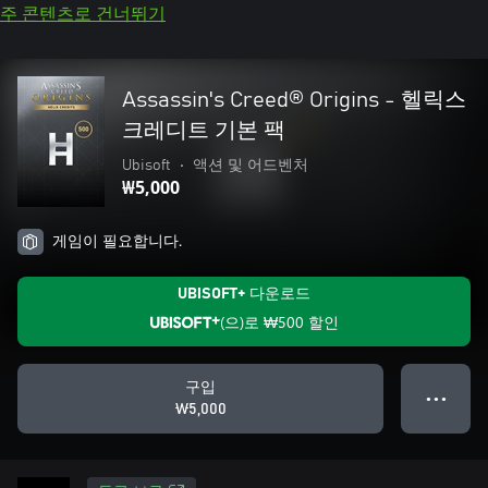
주 콘텐츠로 건너뛰기
Assassin's Creed® Origins - 헬릭스
크레디트 기본 팩
Ubisoft
•
액션 및 어드벤처
₩5,000
게임이 필요합니다.
UBISOFT+ 다운로드
(으)로
₩500
할인
구입
● ● ●
₩5,000