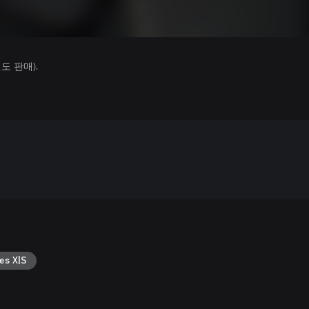
 판매).
es X|S