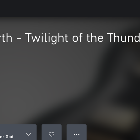
h - Twilight of the Thun
● ● ●
der God