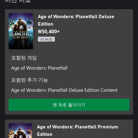
황무지, 과성장의 덫에 걸린 대도시를 탐험하면서 스타 유니온의
운명을 파헤치세요. 라이벌 파벌과 만나고 버려진 지역에서 오랫
동안 잊혀졌던 숨겨진 기술을 찾아내세요.
Age of Wonders: Planetfall Deluxe
행성 제국 건설 - 기술 발전과 사회 개발의 조합을 통해 식민지의
Edition
앞날을 결정하세요. 환경적으로 완벽한 파라다이스를 조성하게
₩50,400+
될까요? 아니면 난공불락의 군인 사회를 구축하게 될까요?
승리로 가는 다양한 길 - 정복, 외교, 멸망의 기술을 통해 최종 목
이 버전
표를 달성하세요.
다양한 게임 모드 - 깊이 있는 싱글플레이어 스토리 캠페인에 무
작위 맵 생성이 더해져 몇 번을 플레이해도 질리지 않는 다채로운
포함된 게임
경험을 선사합니다. 스커미시 모드에서 새로운 플레이 방식에 도
Age of Wonders: Planetfall
전하고, 온라인, 핫시트, 비동기의 옵션을 제공하는 멀티플레이어
포함된 추가 기능
Age of Wonders: Planetfall Deluxe Edition Content
맨 위로 돌아가기
Age of Wonders: Planetfall Premium
Edition