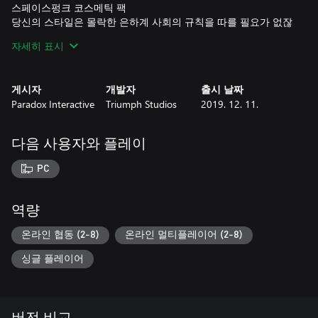
스페이스펑크 코스메틱 팩
당신의 스타일은 몰락한 은하계 사회의 규칙을 따를 필요가 없잖
아요!
자세히 표시
감염된 세계 시나리오 행성
Kir’ko 파벌의 외계 동식물에 점령당한 세상에서 살아남으세요!"
게시자
개발자
출시 날짜
공격적인 뱅가드, 공룡을 타고 질주하는 아마존, 사이보그 좀비를
Paradox Interactive
Triumph Studios
2019. 12. 11.
지휘하는 어셈블리까지, 총 6가지의 개성 넘치는 파벌 중에서 하
나를 골라 자신만의 제국을 건설하세요. 재치, 군사력, 외교력을
발휘해 각 파벌의 미션을 진행하세요. 그리고 미션 진행 중에 행
다음 사용자와 플레이
성 폐허를 탐험하고 다른 생존자들을 만나면서 몰락한 문명의 역
사를 파헤치세요. 깊이 있는 싱글플레이어 캠페인에서, 무작위 스
PC
커미시 맵에서, 멀티플레이어에서 친구들을 상대로, 싸우고, 건설
하고, 협상하고, 기술 발전을 이루면서 유토피아에 가까이 다가가
세요.
역량
주요 특징
온라인 협동 (2-8)
온라인 멀티플레이어 (2-8)
전술적인 턴 기반 공상과학 전투 - 다양한 파벌, 수정 가능한 유
싱글 플레이어
닛, 파괴 가능한 환경을 선보이는 치열한 턴 기반 전투 속에서 자
신의 전투 전략을 완벽하게 구축하세요.
다채로운 공상화학의 세계 탐험 - 몰락한 은하계 제국의 역사 속
에서 과연 어떤 비밀이 펼쳐질까요? 초목으로 가득한 지역, 거친
버전 비교