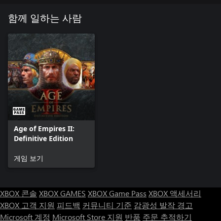
물과 대면할 수 있습니다
• 다양하고 흥미진진한 게임플레이와 독특한 시나리오 메커니즘
함께 일하는 사람
혁신적인 게임플레이
• 충파선, 투석기선 등 6가지 함선을 통해 해상전을 전면 개편했
습니다
• 새로운 바다 자원 채집 및 교역 수단
• 커스터마이징 가능한 마을 회관, 정부 정책 등 고유한 문명 메커
니즘
• 서로 다른 특성으로 인해 전략적인 고민을 부를 기술들
• 마음대로 꾸밀 수 있으며 주변 유닛의 능력도 증가시키는 지휘
관
Age of Empires II:
Definitive Edition
게임 보기
XBOX 콘솔
XBOX GAMES
XBOX Game Pass
XBOX 액세서리
XBOX 고객 지원
피드백
커뮤니티 기준
감광성 발작 경고
Microsoft 계정
Microsoft Store 지원
반품
주문 추적하기