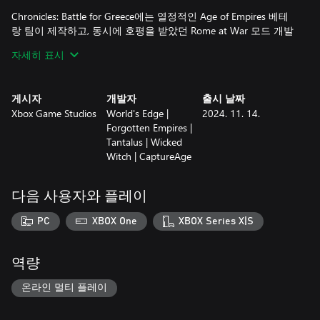
Chronicles: Battle for Greece에는 열정적인 Age of Empires 베테
랑 팀이 제작하고, 동시에 호평을 받았던 Rome at War 모드 개발
자들이 참여한 작품입니다. 네, 전략 게임 매니아는 물론, 역사 애
자세히 표시
호가, 몰입감 넘치는 캐릭터 위주 캠페인을 좋아하는 이들까지 절
대 놓쳐서는 안 될 작품이란 뜻이죠. 고대 세계가 여러분을 기다
리고 있습니다!
게시자
개발자
출시 날짜
Xbox Game Studios
World's Edge |
2024. 11. 14.
고대 그리스 로마 시대의 귀환
Forgotten Empires |
• 55개의 새 지상 유닛, 19개의 새 해상 유닛, 85개의 새 건물 등
Tantalus | Wicked
을 포함해 새로운 그래픽 모델 적용
Witch | CaptureAge
• 3개의 고대 문명: 아테네, 스파르타, 아케메네스 (친선전에서만
플레이 가능)
• 전차, 중갑보병부터 삼단노선까지 고대의 상징이 된 유닛들
다음 사용자와 플레이
• 애니메이션 컷신, 새 음악, 성우 연기 등 새로운 방식의 스토리
텔링
PC
XBOX One
XBOX Series X|S
장대한 캠페인 여정
• 장장 100년이 넘는 역사를 아우르는 21개의 시나리오 캠페인
역량
• 고대 세계를 배경으로 하는 웅장한 대서사시를 여는 이야기
• 마라톤, 테르모필레, 살라미스 등 유명한 전투를 체험할 수 있습
온라인 멀티 플레이
니다
• 테미스토클레스, 페리클레스, 리산드로스 등 유명한 역사적 인