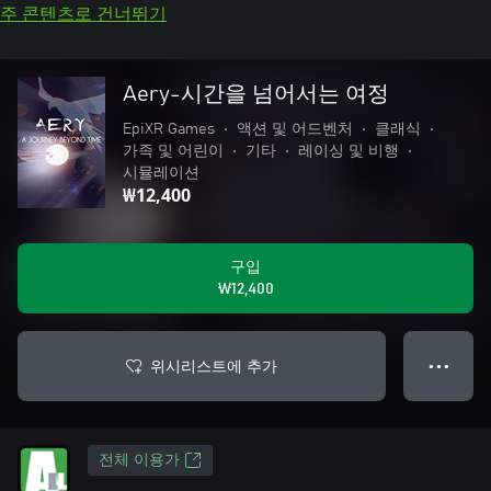
주 콘텐츠로 건너뛰기
Aery-시간을 넘어서는 여정
EpiXR Games
•
액션 및 어드벤처
•
클래식
•
가족 및 어린이
•
기타
•
레이싱 및 비행
•
시뮬레이션
₩12,400
구입
₩12,400
위시리스트에 추가
● ● ●
전체 이용가