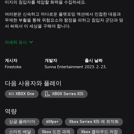
미지의 침입자를 제압할 화력을 수집하세요.
여러분은 신속하고 까다로운 플랫포밍 액션에서 민첩한 대응과
무제한 부활을 통해 위험요소와 함정을 피하고 침입자 군단과 맞
서 싸워서 이 세상을 구해야 합니다.
아름답게 수제작된 8가지의 픽셀 아트 스테이지들과 재미있고 인
자세히 표시
상적인 캐릭터들로 이루어진 "플래닛 큐브: 엣지"에서, 도전과 리
플레이성이 가득한 런앤건 플랫포머 액션을 즐겨보세요.
게시자
개발자
출시 날짜
Firestoke
Sunna Entertainment
2023. 2. 23.
그래픽
플래닛 큐브는 해저 지역을 픽셀 아트 애호가의 꿈과 같이 2색조
로 꼼꼼하게 제작했습니다. 또한 모든 픽셀을 최대한 심혈을 기울
다음 사용자와 플레이
여 배치하여 해저의 머나먼 풍경부터 과학 시설의 세세한 부분까
지 표현했습니다.
XBOX One
XBOX Series X|S
본 세계관은 감정이 풍부하고 개성적인 큐브들이 살지만, 분쇄형
탱크부터 거대한 기계 게까지 온갖 무기로 무장할 정도로 굉장히
역량
창의적인 종족에게 침공받은 상태입니다.
싱글 플레이어
60fps+
Xbox Series X|S 에 최적화
하지만 픽셀에서 그치지 않고 영화 같은 감성을 살린 유동적인 애
스마트 배달
Xbox 도전 과제
Xbox 클라우드 저장
니메이션과 가벼우면서도 능숙하게 전달되는 웅장한 스토리가