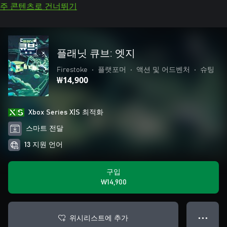
주 콘텐츠로 건너뛰기
플래닛 큐브: 엣지
Firestoke
•
플랫포머
•
액션 및 어드벤처
•
슈팅
₩14,900
Xbox Series X|S 최적화
스마트 전달
13 지원 언어
구입
₩14,900
위시리스트에 추가
● ● ●