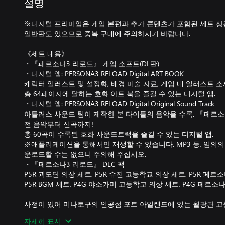
설명
※디지털 프리미엄은 게임 본편과 추가 콘텐츠가 포함된 세트 상
일반판도 있으므로 중복 구매에 주의하시기 바랍니다.
《세트 내용》
・『페르소나3 리로드』 게임 소프트(DL판)
・디지털 앱: PERSONA3 RELOAD Digital ART BOOK
캐릭터 일러스트 및 설정화, 배경 미술 자료, 게임 내 일러스트 소
총 64페이지에 달하는 호화 아트 북을 즐길 수 있는 디지털 앱.
・디지털 앱: PERSONA3 RELOAD Digital Original Sound Track
아틀러스 사운드 팀이 제작한 본 타이틀의 음악을 수록. 『페르소
전 음악부터 신곡까지!
총 60곡이 수록된 호화 사운드트랙을 즐길 수 있는 디지털 앱.
※애플리케이션을 통해서만 재생할 수 있습니다. MP3 등, 임의
운로드할 수는 없으니 주의해 주십시오.
・『페르소나3 리로드』 DLC 팩
P5R 괴도단 의상 세트, P5R 슈진 고등학교 의상 세트, P5R 페르소나
P5R BGM 세트, P4G 야소가미 고등학교 의상 세트, P4G 페르소
사정이 있어 미나토구의 인공섬 포트 아일랜드에 있는 월광관 고
년.
자세히 표시
주인공은 기숙사에 들어온 며칠 뒤, 의문의 괴물에게 습격을 당한