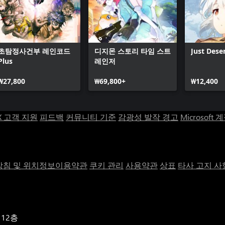
초탐정사건부 레인코드
디지몬 스토리 타임 스트
Just Dese
Plus
레인저
₩27,800
₩69,800+
₩12,400
X 고객 지원
피드백
커뮤니티 기준
감광성 발작 경고
Microsoft 
침 및 위치정보이용약관
쿠키 관리
사용약관
상표
타사 고지 사
 12층