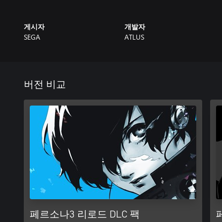
그 습격을 통해 우연히 「페르소나」라는 마음의 능력을 각성한
같은 페르소나 구사자가 모인 조직, 특별과외활동부(S.E.E.S.)에 
게시자
개발자
동료들과 함께 세계의 수수께끼에 맞서게 된다…….
SEGA
ATLUS
페르소나 시리즈의 대인기작이자 터닝 포인트 타이틀이기도 한 『
STUDIO」의 손길로 새롭게 단장해, 최신 하드웨어에서 다시 태
시나리오와 등장 캐릭터 등 게임의 핵심 요소는 그대로 살리면
버전 비교
포함한
게임 전체를 더욱 사용자 친화적으로 바꾸는 등, 세세한 조정을 
그래픽은 4K·60fps인 현행 최신 하드웨어에 대응하여 캐릭터 2D 
UI 등을 모두 미려하게 쇄신했다.
캐릭터의 사이드 에피소드 및 캐릭터 간의 대화 추가, 음성 수록 장
션도 모두 신규 제작되어 더욱 선명해진 "그 감동"을 다시 한번 만
페르소나3 리로드 DLC 팩