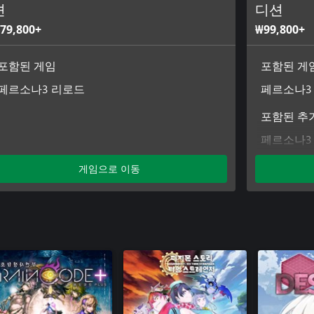
션
디션
79,800+
₩99,800+
포함된 게임
포함된 게
페르소나3 리로드
페르소나3
포함된 추
페르소나3 
게임으로 이동