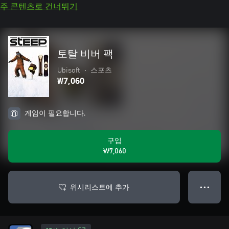
주 콘텐츠로 건너뛰기
토탈 비버 팩
Ubisoft
•
스포츠
₩7,060
게임이 필요합니다.
구입
₩7,060
위시리스트에 추가
● ● ●