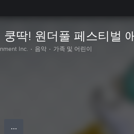
쿵딱! 원더풀 페스티벌 애니메
nment Inc.
•
음악
•
가족 및 어린이
● ● ●