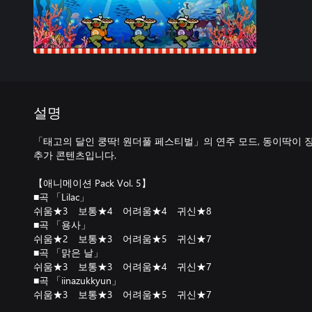
설명
「태고의 달인 쿵딱! 원더풀 페스티벌」의 연주 모드, 동이딱이 
추가 콘텐츠입니다.
【애니메이션 Pack Vol. 5】
■곡 「Lilac」
쉬움★3 보통★4 어려움★4 귀신★8
■곡 「용사」
쉬움★2 보통★3 어려움★5 귀신★7
■곡 「맑은 날」
쉬움★3 보통★3 어려움★4 귀신★7
■곡 「iinazukkyun」
쉬움★3 보통★3 어려움★5 귀신★7