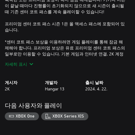
이 끝날 때마다 진행률이 초기화되지 않으므로 새 시즌이 출시될
때 기존 센터 코트 패스를 계속 플레이할 수 있습니다!
프리미엄 센터 코트 패스 시즌 1은 올 액세스 패스에 포함되어 있
습니다.
*센터 코트 패스 보상을 이용하려면 게임 플레이를 통해 잠금 해
제해야 합니다. 프리미엄 보상은 유료 프리미엄 센터 코트 패스의
일부로만 이용할 수 있습니다. 기본 게임과 인터넷 연결, 2K 계정
이 필요합니다. 약관이 적용됩니다.
자세히 표시
추가 콘텐츠를 이용하려면 기본 게임과 인터넷 연결, 온라인 계정
게시자
개발자
출시 날짜
등록(최소 연령은 다를 수 있음)이 필요합니다. 기본 게임은 별도
2K
Hangar 13
2024. 4. 22.
판매됩니다.
탑스핀 2K25의 온라인 기능은 2027년 12월 31일까지 이용 가능
하지만, 당사는 별도 고지 없이 온라인 기능을 수정하거나 중지할
다음 사용자와 플레이
권리를 보유합니다. https://support.2k.com/hc/en-
us/articles/33058906107667-2K-Online-Services-Status에서 자
XBOX One
XBOX Series X|S
세한 내용을 알아보세요.
ToS(소프트웨어 이용 약관)는 게임과 www.take2games.com/legal
에서 확인 가능합니다.