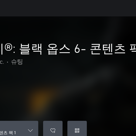
®: 블랙 옵스 6- 콘텐츠 팩
c.
•
슈팅
텐츠 팩 1