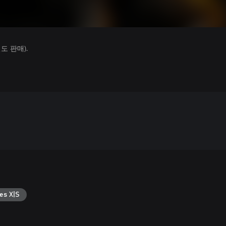
 판매).
es X|S