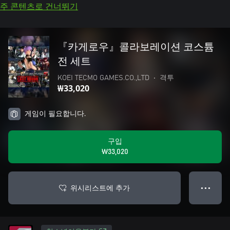
주 콘텐츠로 건너뛰기
『카게로우』콜라보레이션 코스튬
전 세트
KOEI TECMO GAMES.CO.,LTD
•
격투
₩33,020
게임이 필요합니다.
구입
₩33,020
위시리스트에 추가
● ● ●