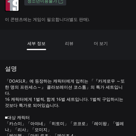
청소년이용불가
이 콘텐츠에는 게임이 필요합니다(별도 판매).
세부 정보
리뷰
더 보기
설명
「DOA5LR」에 등장하는 캐릭터에게 입히는 「『카게로우 ～또
한 명의 프린세스～』 콜라보레이션 코스튬」의 특가 세트입니
다.
16 캐릭터에게 1벌씩, 합계 16벌 세트입니다. 1벌씩 구입하시는
것보다 특가로 되어있습니다.
■대상 캐릭터
「카스미」「아야네」「히토미」「코코로」「레이팡」「엘레
나」「리사」「모미지」
「레이첼」「마리 로즈」「페이즈 4」