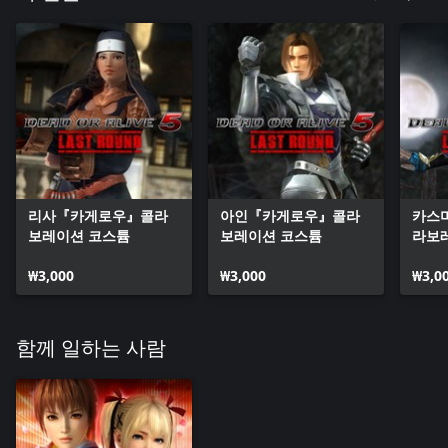
리사『카게로우』콜라
아인『카게로우』콜라
카스
보레이션 코스튬
보레이션 코스튬
라보
₩3,000
₩3,000
₩3,0
함께 일하는 사람