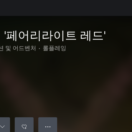
 '페어리라이트 레드'
션 및 어드벤처
•
롤플레잉
● ● ●