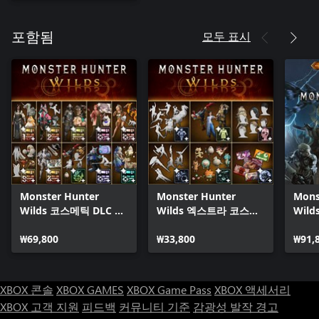
모두 표시
포함됨
Monster Hunter
Monster Hunter
Mons
Wilds 코스메틱 DLC 콜
Wilds 엑스트라 코스메
Wil
렉션
틱 DLC 팩
₩69,800
₩33,800
₩91,
XBOX 콘솔
XBOX GAMES
XBOX Game Pass
XBOX 액세서리
XBOX 고객 지원
피드백
커뮤니티 기준
감광성 발작 경고