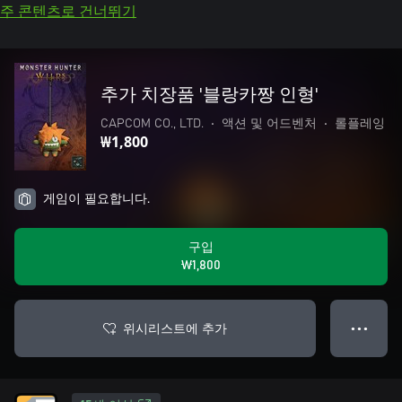
주 콘텐츠로 건너뛰기
추가 치장품 '블랑카짱 인형'
CAPCOM CO., LTD.
•
액션 및 어드벤처
•
롤플레잉
₩1,800
게임이 필요합니다.
구입
₩1,800
위시리스트에 추가
● ● ●