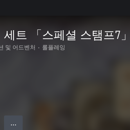
 세트 「스페셜 스탬프7
션 및 어드벤처
•
롤플레잉
● ● ●