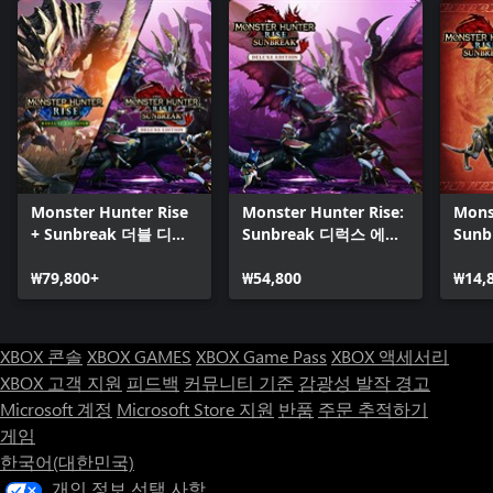
Monster Hunter Rise
Monster Hunter Rise:
Mons
+ Sunbreak 더블 디럭
Sunbreak 디럭스 에디
Sun
스 세트
션
₩79,800+
₩54,800
₩14,
XBOX 콘솔
XBOX GAMES
XBOX Game Pass
XBOX 액세서리
XBOX 고객 지원
피드백
커뮤니티 기준
감광성 발작 경고
Microsoft 계정
Microsoft Store 지원
반품
주문 추적하기
게임
한국어(대한민국)
개인 정보 선택 사항