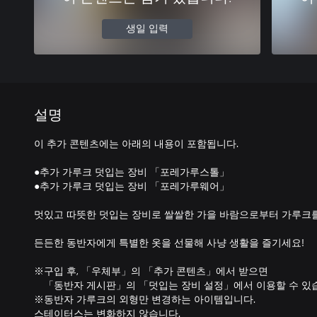
생일 입력
설명
이 추가 콘텐츠에는 아래의 내용이 포함됩니다.
●추가 가루크 덧입는 장비 「포레가루스톨」
●추가 가루크 덧입는 장비 「포레가루웨어」
멋있고 따뜻한 덧입는 장비로 쌀쌀한 가을 바람으로부터 가루크를
든든한 동반자에게 특별한 옷을 선물해 사냥 생활을 즐기세요!
※구입 후, 「우체부」의 「추가 콘텐츠」에서 받으면
「동반자 게시판」의 「덧입는 장비 설정」에서 이용할 수 있
※동반자 가루크의 외형만 변경하는 아이템입니다.
스테이터스는 변화하지 않습니다.