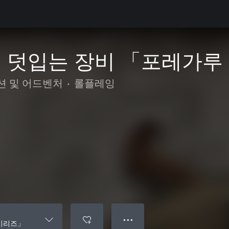
 덧입는 장비 「포레가루
션 및 어드벤처
•
롤플레잉
● ● ●
 시리즈」