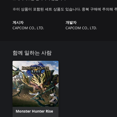
※이 상품이 포함된 세트 상품도 있습니다. 중복 구매에 주의해 
게시자
개발자
CAPCOM CO., LTD.
CAPCOM CO., LTD.
함께 일하는 사람
Monster Hunter Rise