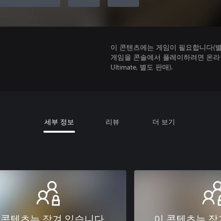
이 콘텐츠에는 게임이 필요합니다(별도
게임을 콘솔에서 플레이하려면 온라인 
Ultimate, 별도 판매).
세부 정보
리뷰
더 보기
 콘텐츠는 잠겨 있습니다.
이 콘텐츠는 잠