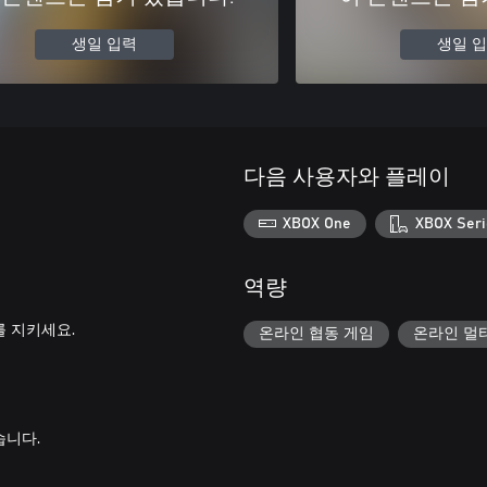
생일 입력
생일 
다음 사용자와 플레이
XBOX One
XBOX Seri
역량
 지키세요.
온라인 협동 게임
온라인 멀
습니다.