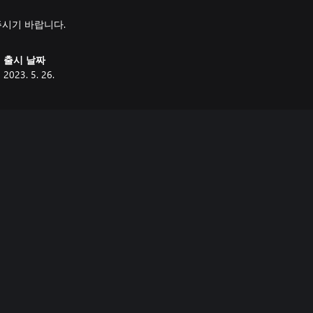
주시기 바랍니다.
출시 날짜
2023. 5. 26.