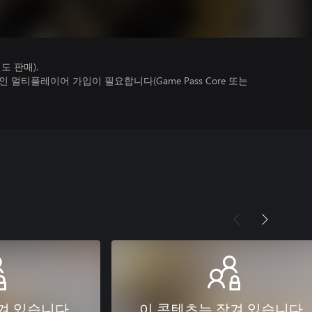
 판매).
멀티플레이어 가입이 필요합니다(Game Pass Core 또는
겨 있습니다.
이 콘텐츠는 잠겨 있습니다.