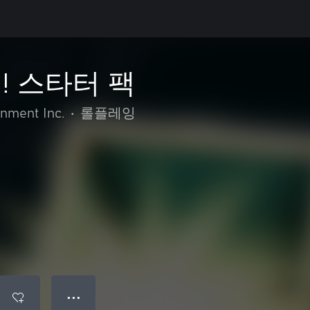
! 스타터 팩
nment Inc.
•
롤플레잉
● ● ●