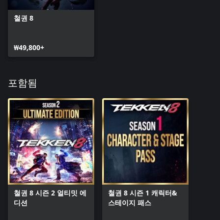
철권 8
₩49,800+
포함됨
철권 8 시즌 2 얼티밋 에
철권 8 시즌 1 캐릭터&
디션
스테이지 패스