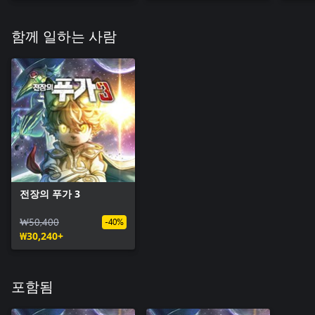
함께 일하는 사람
전장의 푸가 3
₩50,400
-40%
₩30,240+
포함됨