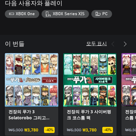
다음 사용자와 플레이
XBOX One
XBOX Series X|S
PC
모두 표시
이 번들
전장의 푸가 3
전장의 푸가 3 사이버펑
전장의
Solatorobo 그리고
크 코스튬 팩
스튬 
CODA에 코스튬 팩
₩6,300
₩3,780
₩6,300
₩3,780
₩6,3
-40%
-40%