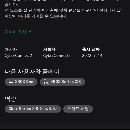
습니다.
각 요소를 잘 관리하며 상황에 맞춰 편성을 바꿔야만 전장에서 살
아남아 승리를 거머쥘 수 있습니다.
[수수께끼의 초 고대 병기, 타라니스]
자세히 표시
아이들이 탑승한 거대 전차 타라니스는 감춰진 수수께끼가 많으
며, 때때로 의사를 가지는 것처럼 행동합니다.
위험한 상황이 되면 봉인해두었던 금단의 병기, "소울 캐논"이 깨
게시자
개발자
출시 날짜
어납니다.
CyberConnect2
CyberConnect2
2022. 7. 14.
[플레이어의 "선택"을 강요하는 RPG]
승리를 위해 무언가를 희생하시겠습니까? 아니면 다른 방법을 찾
다음 사용자와 플레이
으시겠습니까?
여러분은 한정된 조건 내에서 반드시 어떤 "선택"을 해야 합니다.
XBOX One
XBOX Series X|S
목적을 이루기 위해 언제나 편하고 안전한 방법만 계속 선택하는
것은 불가능합니다.
여러분이라면 이런 상황이 닥칠 때 무엇을 우선하시겠습니까?
역량
Xbox Series X|S 에 최적화
스마트 배달