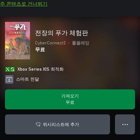
주 콘텐츠로 건너뛰기
전장의 푸가 체험판
CyberConnect2
•
롤플레잉
무료
Xbox Series X|S 최적화
스마트 전달
가져오기
무료
위시리스트에 추가
● ● ●