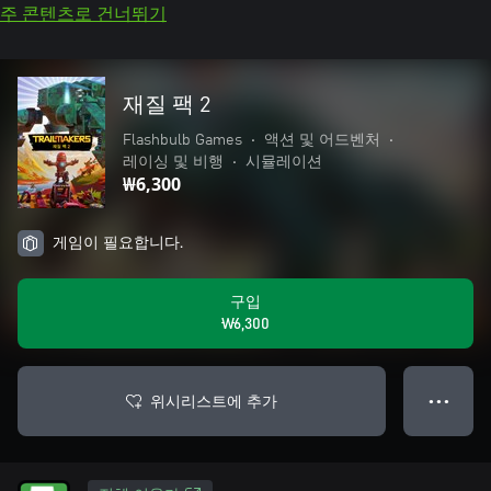
주 콘텐츠로 건너뛰기
재질 팩 2
Flashbulb Games
•
액션 및 어드벤처
•
레이싱 및 비행
•
시뮬레이션
₩6,300
게임이 필요합니다.
구입
₩6,300
위시리스트에 추가
● ● ●