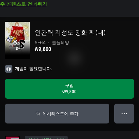
주 콘텐츠로 건너뛰기
인간력 각성도 강화 팩(대)
SEGA
•
롤플레잉
₩9,800
게임이 필요합니다.
구입
₩9,800
위시리스트에 추가
● ● ●