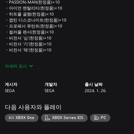
・PASSION-MAN(한정품)×10
・아이언 멘탈리티(한정품)×10
・하트풀 골렘(한정품)×10
・캡틴 디스코나이트(한정품)×10
・프로페서 뮤턴트(한정품)×10
・컬러풀 팬서(한정품)×10
・비전서 '심'(한정품)×10
・비전서 '기'(한정품)×10
・비전서 '체'(한정품)×10
*상기 팩에 포함된 아이템을 사용하면 카스가의 인간력을 획득할
자세히 표시
수 있습니다. 단, 인간력이 최고 단계에 도달한 경우에는 사용할
수 없습니다.
게시자
개발자
출시 날짜
*상기 팩에 포함된 아이템을 사용하면 키류의 각성도를 상승시킬
SEGA
SEGA
2024. 1. 26.
수 있습니다. 단, 각성도가 최고 단계에 도달한 경우에는 사용할
수 없습니다. 스토리가 진행되고 키류의 각성도가 개방된 뒤에 사
용할 수 있습니다.
다음 사용자와 플레이
XBOX One
XBOX Series X|S
PC