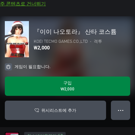
주 콘텐츠로 건너뛰기
『이이 나오토라』 산타 코스튬
KOEI TECMO GAMES.CO.,LTD
•
격투
₩2,000
게임이 필요합니다.
구입
₩2,000
위시리스트에 추가
● ● ●