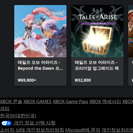
사과 x1０
양배추 x1０
감자 x1０
버섯 x1０
토마토 x1０
밀가루 x1０
우유 x1０
닭고기 x1０
돼지고기 x1０
연어 x1０
테일즈 오브 어라이즈 -
테일즈 오브 어라이즈 -
붕어 x1０
Beyond the Dawn 프
프리미엄 업그레이드 팩
리미엄 에디션
・갈드
(Windows)
₩69,800+
₩32,800
100000갈드(5)
게임 내 통화를 10만 갈드만큼 늘릴 수 있다
XBOX 콘솔
XBOX GAMES
XBOX Game Pass
XBOX 액세서리
XBO
게임
한국어(대한민국)
개인 정보 선택 사항
소비자 상태 개인정보처리방침
Microsoft에 문의
개인정보처리방