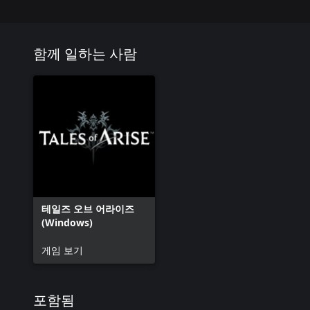
카모밀 x5
재스민 x5
레드 세이지 x5
레드 라벤더 x5
함께 일하는 사람
레드 버베나 x5
레드 로즈마리 x5
레드 사프란 x5
레드 카모밀 x5
레드 재스민 x5
・식재료
라이스 x1０
돼토끼고기 x1０
후추 x1０
두부 x1０
테일즈 오브 어라이즈
돼토끼고기 x1０
(Windows)
후추 x1０
밀가루 x1０
게임 보기
감자 x1０
후추 x1０
버섯 x1０
붕어 x1０
포함됨
잡고기 x1０