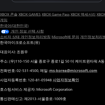
싹 쫓으며 남은 제다이 오더를 모두 말살하려 합니다.
조건 및 제한사항이 적용됩니다. 자세한 사항은 www.ea.com/games/star
XBOX 콘솔
XBOX GAMES
XBOX Game Pass
XBOX 액세서리
XBO
order/disclaimers를 확인해주십시오.
게임
한국어(대한민국)
개인 정보 선택 사항
소비자 상태 개인정보처리방침
Microsoft에 문의
개인정보처리방
한국마이크로소프트(유)
대표이사: 조원우
주소: (우)110-150 서울 종로구 종로1길 50 더 케이트윈타워 A동
전화번호: 02-531-4500, 메일:
ms-korea@microsoft.com
사업자등록번호: 120-81-05948
사업자정보확인
호스팅서비스 제공자: Microsoft Corporation
통신판매신고: 제2013-서울종로-1009호