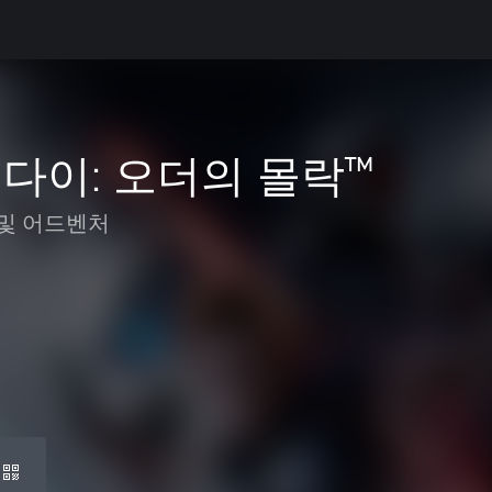
다이: 오더의 몰락™
및 어드벤처