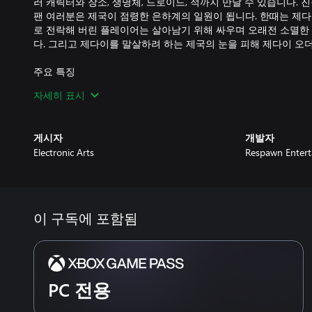
러 캐릭터와 장소, 생명체, 드로이드, 적까지 만날 수 있습니다.
팬 여러분은 제국이 점령한 은하계의 일원이 됩니다. 한때는 제
로 전락해 버린 플레이어는 살아남기 위해 싸우며 오래전 소멸한
다. 그리고 제다이를 말살하려 하는 제국의 눈을 피해 제다이 오
주요 특징
자세히 표시
● 몰입도 높은 영화 같은 전투 - 제다이: 오더의 몰락에서는 혁
로 제다이 기사가 되는 과정을 직접 경험할 수 있습니다. 상대를 
움직임과 강력한 포스 능력을 결합하여 앞을 가로막는 장애물을 
게시자
개발자
전투 시스템이지만 모험을 하는 과정에서 새로운 힘과 능력을 습
Electronic Arts
Respawn Enter
익숙해지기까지는 고된 훈련과 연습이 필요합니다.
● 새로운 제다이 이야기의 시작 - 제국의 눈을 피해 달아난 파다
부활시키려는 계획을 제국 인퀴지터에게 발각당하기 전에 고된 훈
사, 성미가 고약한 조종사, 두려움을 모르는 드로이드와 함께 스
이 구독에 포함됨
국의 계략을 피해 탈출해야 합니다. 전투와 탐험, 퍼즐 풀이를 
시오.
● 은하계가 기다립니다 - 제다이: 오더의 몰락에서는 고대의 숲,
밀림 등 다양하고 독특한 환경을 탐험하면서 여정을 자유롭게 선택
PC 전용
력을 해제하면 새로운 기회가 찾아오고, 포스를 활용하여 새로운
지나온 지역도 다른 방법으로 탐험할 수 있습니다. 하지만 서둘러