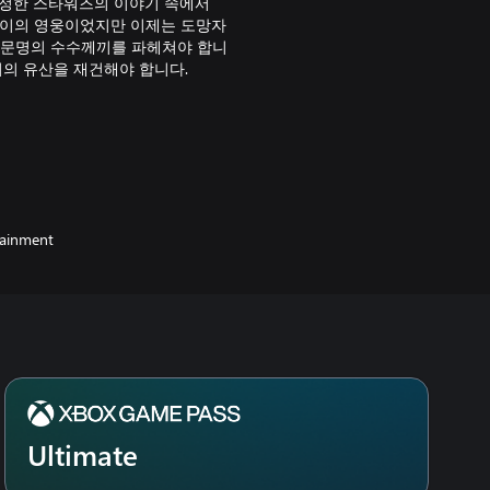
 진정한 스타워즈의 이야기 속에서
다이의 영웅이었지만 이제는 도망자
 문명의 수수께끼를 파헤쳐야 합니
더의 유산을 재건해야 합니다.
신적인 광선검 전투 시스템을 바탕으
강타하고, 무기를 막고, 회피하는
모두 극복하십시오. 배우기 쉬운
득하다 보면 섬세한 움직임에 모두
tainment
완 도망자가 되어, 제다이 오더를
련을 마치십시오. 예전 제다이 기
토리 기반의 어드벤처 게임에서 제
중심으로 한 다양한 도전을 완수하십
 거센 바람에 시달리는 암벽, 공포의
할 수 있습니다. 새로운 힘과 능
Ultimate
 방식으로 세계를 누비면서 이미
야 합니다. 제국이 당신의 뒤를 바