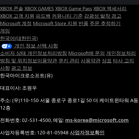
XBOX 콘솔
XBOX GAMES
XBOX Game Pass
XBOX 액세서리
XBOX 고객 지원
피드백
커뮤니티 기준
감광성 발작 경고
Microsoft 계정
Microsoft Store 지원
반품
주문 추적하기
게임
한국어(대한민국)
개인 정보 선택 사항
소비자 상태 개인정보처리방침
Microsoft에 문의
개인정보처리
방침 및 위치정보이용약관
쿠키 관리
사용약관
상표
타사 고지
사항
광고 정보
한국마이크로소프트(유)
대표이사: 조원우
주소: (우)110-150 서울 종로구 종로1길 50 더 케이트윈타워 A동
12층
전화번호: 02-531-4500, 메일:
ms-korea@microsoft.com
사업자등록번호: 120-81-05948
사업자정보확인