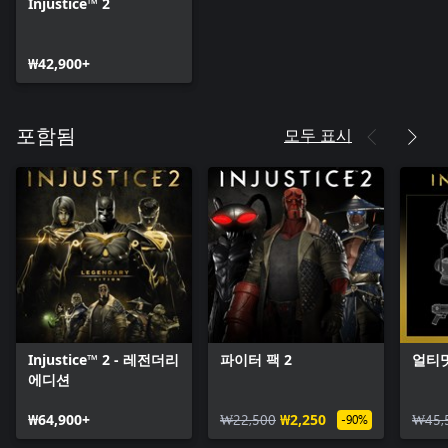
Injustice™ 2
₩42,900+
모두 표시
포함됨
Injustice™ 2 - 레전더리
파이터 팩 2
얼티밋
에디션
₩64,900+
₩22,500
₩2,250
₩45,
-90%