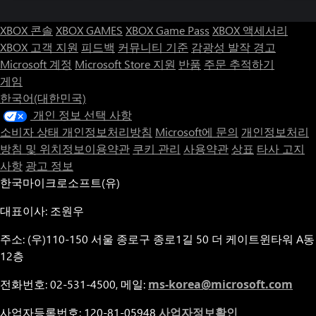
XBOX 콘솔
XBOX GAMES
XBOX Game Pass
XBOX 액세서리
XBOX 고객 지원
피드백
커뮤니티 기준
감광성 발작 경고
Microsoft 계정
Microsoft Store 지원
반품
주문 추적하기
게임
한국어(대한민국)
개인 정보 선택 사항
소비자 상태 개인정보처리방침
Microsoft에 문의
개인정보처리
방침 및 위치정보이용약관
쿠키 관리
사용약관
상표
타사 고지
사항
광고 정보
한국마이크로소프트(유)
대표이사: 조원우
주소: (우)110-150 서울 종로구 종로1길 50 더 케이트윈타워 A동
12층
전화번호: 02-531-4500, 메일:
ms-korea@microsoft.com
사업자등록번호: 120-81-05948
사업자정보확인