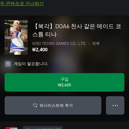
주 콘텐츠로 건너뛰기
【복각】DOA6 천사 같은 메이드 코
스튬 티나
KOEI TECMO GAMES CO., LTD.
•
격투
₩2,400
게임이 필요합니다.
구입
₩2,400
위시리스트에 추가
● ● ●