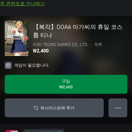
주 콘텐츠로 건너뛰기
【복각】DOA6 아가씨의 휴일 코스
튬 티나
KOEI TECMO GAMES CO., LTD.
•
격투
₩2,400
게임이 필요합니다.
구입
₩2,400
위시리스트에 추가
● ● ●