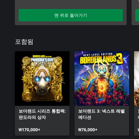
맨 위로 돌아가기
포함됨
보더랜드 시리즈 통합팩:
보더랜드 3: 넥스트 레벨
판도라의 상자
에디션
₩170,000+
₩76,000+