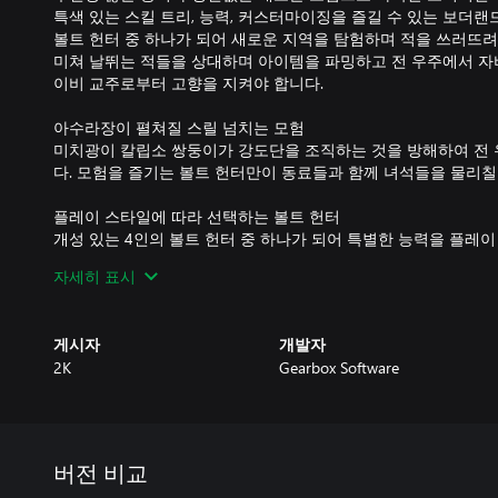
특색 있는 스킬 트리, 능력, 커스터마이징을 즐길 수 있는 보더랜
볼트 헌터 중 하나가 되어 새로운 지역을 탐험하며 적을 쓰러뜨려
미쳐 날뛰는 적들을 상대하며 아이템을 파밍하고 전 우주에서 자
이비 교주로부터 고향을 지켜야 합니다.
아수라장이 펼쳐질 스릴 넘치는 모험
미치광이 칼립소 쌍둥이가 강도단을 조직하는 것을 방해하여 전 
다. 모험을 즐기는 볼트 헌터만이 동료들과 함께 녀석들을 물리칠
플레이 스타일에 따라 선택하는 볼트 헌터
개성 있는 4인의 볼트 헌터 중 하나가 되어 특별한 능력을 플레이
스킬 트리와 다양한 커스터마이징을 즐길 수 있습니다. 볼트 헌
자세히 표시
올 수 있지만, 다른 플레이어와 함께면 그 누구도 막아서지 못하는
조준, 발사 그리고 파밍
게시자
개발자
무진장 많은 총기와 장치로 각 전투에서 새로운 아이템을 얻을 수
2K
Gearbox Software
기? 있습니다. 용암을 내뿜는 소총? 당연히 있습니다. 다리가 달
사하는 총? 그것도 있네요.
새로운 보더랜드
판도라보다 더욱 독특한 세계를 탐험하며 적을 처치할 수 있습니다
버전 비교
전쟁으로 무너진 도시를 통과하고, 죽음의 늪과 그 밖의 여러 지