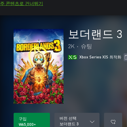
주 콘텐츠로 건너뛰기
보더랜드 3
2K
•
슈팅
Xbox Series X|S 최적화
버전 선택
구입
보더랜드 3
₩65,000+