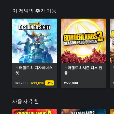
이 게임의 추가 기능
보더랜드 3: 디자이너스
보더랜드 3 시즌 패스 번
컷
들
₩17,000
₩11,050
₩77,800
-35%
사용자 추천