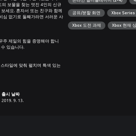
온라인 멀티플레이어 (2-4)
4
드의 보물을 찾는 멋진 4인의 신규
 보세요. 혼자서 또는 친구와 함께
공유/분할 화면
Xbox Serie
비심 없기로 둘째가라면 서러운 사
Xbox 도전 과제
Xbox 현재 
우주 제일의 힘을 증명해야 합니
 수 있습니다.
 스타일에 맞춰 펼치며 특색 있는
터는 혼자서도 극도의 혼란을 가져
 무적이 됩니다.
출시 날짜
 있습니다. 총알 방어가 가능한 화
2019. 9. 13.
렸고 적을 추격하며 언어 폭력을 선
. 목숨을 위협하는 사막을 넘고,
역을 탐험합니다!