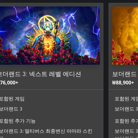
이용해 다른 플레이어와 함께 게임
겨야 합니다. 멋진 아이템을 놓쳐서
보더랜드 3: 넥스트 레벨 에디션
보더랜드 
76,000+
₩88,900+
포함된 게임
포함된 게
보더랜드 3
보더랜드 
포함된 추가 기능
포함된 추
보더랜드 3: 멀티버스 최종변신 아마라 스킨
보더랜드 3