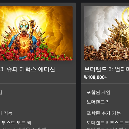
3: 슈퍼 디럭스 에디션
보더랜드 3: 얼
₩108,000+
임
포함된 게임
3
보더랜드 3
가 기능
포함된 추가 기능
 부스트 모드 팩
보더랜드 3 부스트 모