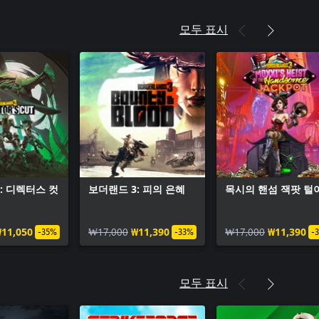
모두 표시
: 디렉터스 컷
보더랜드 3: 피의 은혜
목시의 핸섬 잭팟 털
11,050
₩17,000
₩11,390
₩17,000
₩11,390
-35%
-33%
-
모두 표시