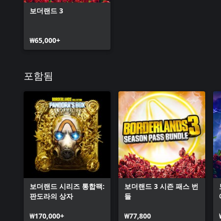
보더랜드 3
₩65,000+
포함됨
보더랜드 시리즈 통합팩:
보더랜드 3 시즌 패스 번
판도라의 상자
들
₩170,000+
₩77,800