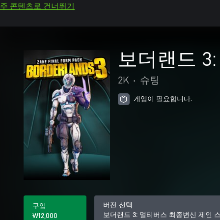
주 콘텐츠로 건너뛰기
보더랜드 3
2K
•
슈팅
게임이 필요합니다.
버전 선택
구입
보더랜드 3: 멀티버스 최종변신 제인 
₩12,000