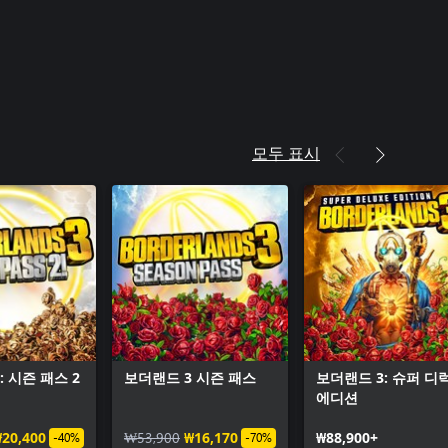
모두 표시
: 시즌 패스 2
보더랜드 3 시즌 패스
보더랜드 3: 슈퍼 디
에디션
20,400
₩53,900
₩16,170
₩88,900+
-40%
-70%