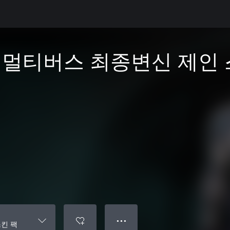
: 멀티버스 최종변신 제인 
● ● ●
스킨 팩