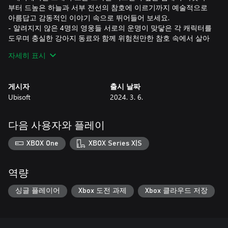
부터 드높은 하늘과 서부 전선의 참호에 이르기까지 예술적으로
아름답고 감동적인 이야기 속으로 뛰어들어 보세요.
- 알려지지 않은 4명의 영웅들 서로의 운명이 맞닿은 각 캐릭터를
도우며 충실한 강아지 동료와 함께 위험천만한 참호 속에서 살아
남아야 합니다.
자세히 표시
- 탐험과 액션, 퍼즐의 조화 이야기를 진행하면서 퍼즐을 풀고, 적
사이로 몰래 침투하며, 혼란의 소용돌이 속으로 뛰어들거나, 부상
자를 치료하고, 심지어는 음악도 감상해 보는 등, 다양한 종류의
게시자
출시 날짜
게임플레이 방식을 체험해 보세요.
Ubisoft
2024. 3. 6.
- 제1차 세계 대전 생존기 이 가상의 이야기 속에서 역사적 장소
와 함께 제1차 세계 대전의 전투를 생생히 체험해 보세요.
- 깊은 바닷속부터 시작해 유틀란트 반도 해상전의 한가운데에
다음 사용자와 플레이
이르기까지 뫼즈-아르곤 공세를 생생히 체험해 볼 수 있을 뿐만
아니라, 오랜 염원 끝에 마침내 맞이하는 휴전도 직접 경험해 보
XBOX One
XBOX Series X|S
세요.
- 제1차 세계 대전을 상세히 체험할 수 있습니다. 할렘 헬파이터
들에 대한 특별 조명과 더불어 이 격동의 시기에 발생한 핵심 사
역량
건들에 관한 자세한 정보를 역사적 사실 및 생생한 자료와 함께
만나 보세요. 단순한 게임이 아닌, 체험으로 만나보는 역사라고
싱글 플레이어
Xbox 도전 과제
Xbox 클라우드 저장
할 수 있습니다.