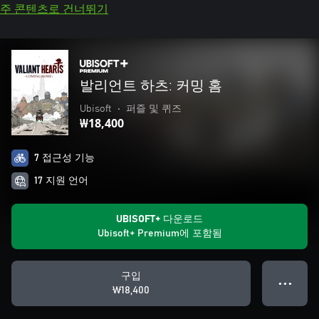
주 콘텐츠로 건너뛰기
발리언트 하츠: 커밍 홈
Ubisoft
•
퍼즐 및 퀴즈
₩18,400
7 접근성 기능
17 지원 언어
UBISOFT+ 다운로드
Ubisoft+ Premium에 포함됨
구입
● ● ●
₩18,400