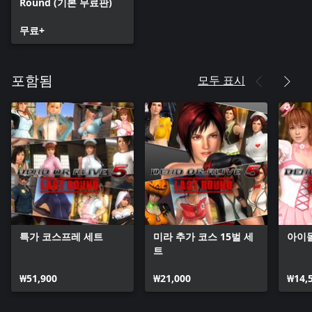
Round (기본 무료판)
무료+
모두 표시
포함됨
특가 코스프레 세트
미라 추가 코스 15벌 세
아이
트
₩51,900
₩21,000
₩14,