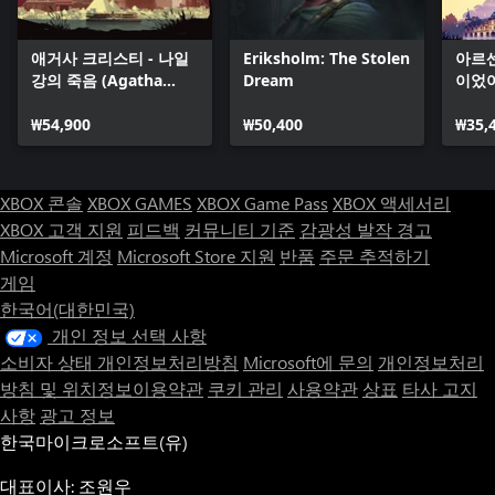
애거사 크리스티 - 나일
Eriksholm: The Stolen
아르센
강의 죽음 (Agatha
Dream
이었어 
Christie - Death on
Once 
the Nile)
₩54,900
₩50,400
₩35,
XBOX 콘솔
XBOX GAMES
XBOX Game Pass
XBOX 액세서리
XBOX 고객 지원
피드백
커뮤니티 기준
감광성 발작 경고
Microsoft 계정
Microsoft Store 지원
반품
주문 추적하기
게임
한국어(대한민국)
개인 정보 선택 사항
소비자 상태 개인정보처리방침
Microsoft에 문의
개인정보처리
방침 및 위치정보이용약관
쿠키 관리
사용약관
상표
타사 고지
사항
광고 정보
한국마이크로소프트(유)
대표이사: 조원우