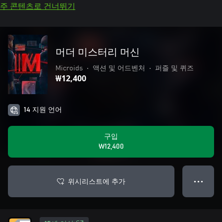
주 콘텐츠로 건너뛰기
머더 미스터리 머신
Microids
•
액션 및 어드벤처
•
퍼즐 및 퀴즈
₩12,400
14 지원 언어
구입
₩12,400
위시리스트에 추가
● ● ●