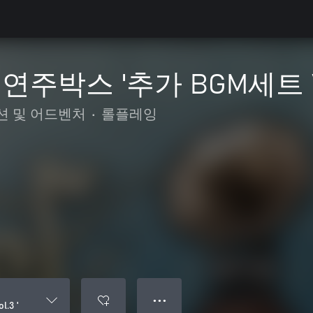
주박스 '추가 BGM세트 Vol
션 및 어드벤처
•
롤플레잉
● ● ●
3 '