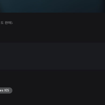
 판매).
es X|S